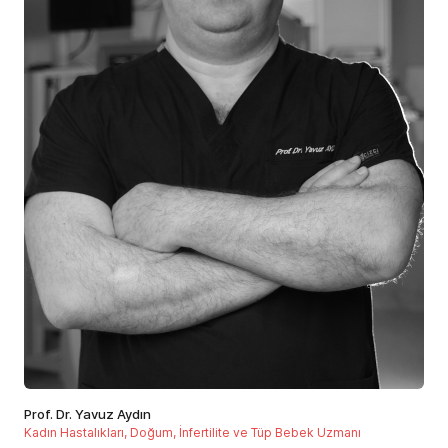
Prof. Dr. Yavuz Aydın
D
Kadın Hastalıkları, Doğum, İnfertilite ve Tüp Bebek Uzmanı
Ü