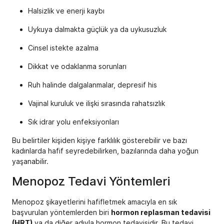
Halsizlik ve enerji kaybı
Uykuya dalmakta güçlük ya da uykusuzluk
Cinsel istekte azalma
Dikkat ve odaklanma sorunları
Ruh halinde dalgalanmalar, depresif his
Vajinal kuruluk ve ilişki sırasında rahatsızlık
Sık idrar yolu enfeksiyonları
Bu belirtiler kişiden kişiye farklılık gösterebilir ve bazı
kadınlarda hafif seyredebilirken, bazılarında daha yoğun
yaşanabilir.
Menopoz Tedavi Yöntemleri
Menopoz şikayetlerini hafifletmek amacıyla en sık
başvurulan yöntemlerden biri
hormon replasman tedavisi
(HRT)
ya da diğer adıyla hormon tedavisidir. Bu tedavi,